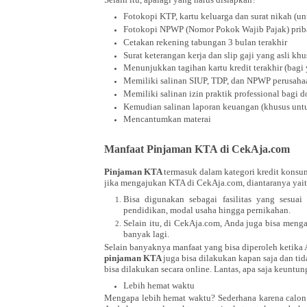
Fotokopi KTP, kartu keluarga dan surat nikah (u
Fotokopi NPWP (Nomor Pokok Wajib Pajak) prib
Cetakan rekening tabungan 3 bulan terakhir
Surat keterangan kerja dan slip gaji yang asli kh
Menunjukkan tagihan kartu kredit terakhir (bagi
Memiliki salinan SIUP, TDP, dan NPWP perusahaa
Memiliki salinan izin praktik professional bagi d
Kemudian salinan laporan keuangan (khusus untu
Mencantumkan materai
Manfaat Pinjaman KTA di CekAja.com
Pinjaman KTA
termasuk dalam kategori kredit konsum
jika mengajukan KTA di CekAja.com, diantaranya yait
Bisa digunakan sebagai fasilitas yang sesua
pendidikan, modal usaha hingga pernikahan.
Selain itu, di CekAja.com, Anda juga bisa menga
banyak lagi.
Selain banyaknya manfaat yang bisa diperoleh ketik
pinjaman KTA
juga bisa dilakukan kapan saja dan ti
bisa dilakukan secara online. Lantas, apa saja keuntu
Lebih hemat waktu
Mengapa lebih hemat waktu? Sederhana karena calon