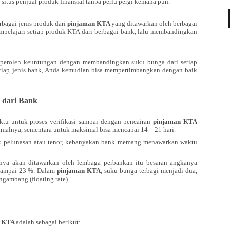
itus penjual produk finansial tanpa perlu pergi kemana pun.
rbagai jenis produk dari
pinjaman KTA
yang ditawarkan oleh berbagai
empelajari setiap produk KTA dari berbagai bank, lalu membandingkan
mperoleh keuntungan dengan membandingkan suku bunga dari setiap
etiap jenis bank, Anda kemudian bisa mempertimbangkan dengan baik
 dari Bank
 untuk proses verifikasi sampai dengan pencairan
pinjaman KTA
nimalnya, sementara untuk maksimal bisa mencapai 14 – 21 hari.
k pelunasan atau tenor, kebanyakan bank memang menawarkan waktu
ya akan ditawarkan oleh lembaga perbankan itu besaran angkanya
 sampai 23 %. Dalam
pinjaman KTA,
suku bunga terbagi menjadi dua,
ngambang (floating rate).
n KTA
adalah sebagai berikut: