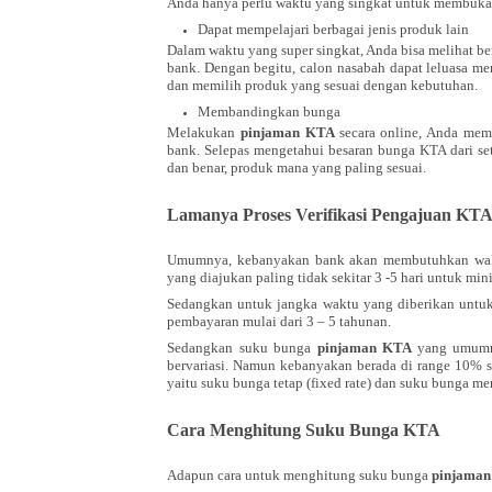
Anda hanya perlu waktu yang singkat untuk membuka s
Dapat mempelajari berbagai jenis produk lain
Dalam waktu yang super singkat, Anda bisa melihat be
bank. Dengan begitu, calon nasabah dapat leluasa m
dan memilih produk yang sesuai dengan kebutuhan.
Membandingkan bunga
Melakukan
pinjaman KTA
secara online, Anda me
bank. Selepas mengetahui besaran bunga KTA dari s
dan benar, produk mana yang paling sesuai.
Lamanya Proses Verifikasi Pengajuan KTA
Umumnya, kebanyakan bank akan membutuhkan waktu
yang diajukan paling tidak sekitar 3 -5 hari untuk mi
Sedangkan untuk jangka waktu yang diberikan untu
pembayaran mulai dari 3 – 5 tahunan.
Sedangkan suku bunga
pinjaman KTA
yang umumn
bervariasi. Namun kebanyakan berada di range 10%
yaitu suku bunga tetap (fixed rate) dan suku bunga me
Cara Menghitung Suku Bunga KTA
Adapun cara untuk menghitung suku bunga
pinjama