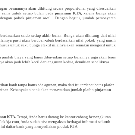
engan besarannya akan dihitung secara proporsional yang disesuaikan
ap sama untuk setiap bulan pada
pinjaman KTA
, karena bunga akan
n dengan pokok pinjaman awal.
Dengan begitu, jumlah pembayaran
berdasarkan saldo setiap akhir bulan. Bunga akan dihitung dari nilai
lannya pasti akan berubah-ubah berdasarkan nilai pokok yang masih
khusus untuk suku bunga efektif nilainya akan semakin mengecil untuk
 jumlah biaya yang harus dibayarkan setiap bulannya juga akan terus
 akan jauh lebih kecil dari angsuran kedua, demikian sebaliknya.
erikan bank tanpa harus ada agunan, maka dari itu terdapat batas plafon
minan. Kebanyakan bank akan menawarkan jumlah plafon
pinjaman
aman KTA.
Tetapi, Anda harus datang ke kantor cabang bersangkutan
i CekAja.com, Anda sudah bisa mengakses berbagai informasi seluruh
t ini daftar bank yang menyediakan produk KTA: