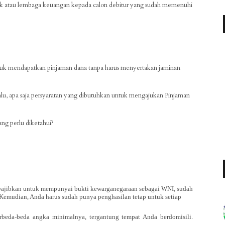
nk atau lembaga keuangan kepada calon debitur yang sudah memenuhi
uk mendapatkan pinjaman dana tanpa harus menyertakan jaminan
Lalu, apa saja persyaratan yang dibutuhkan untuk mengajukan Pinjaman
ang perlu diketahui?
ajibkan untuk mempunyai bukti kewarganegaraan sebagai WNI, sudah
 Kemudian, Anda harus sudah punya penghasilan tetap untuk setiap
rbeda-beda angka minimalnya, tergantung tempat Anda berdomisili.