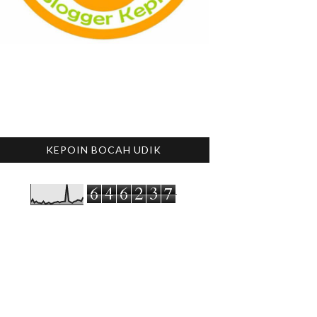
KEPOIN BOCAH UDIK
6
4
6
2
3
7