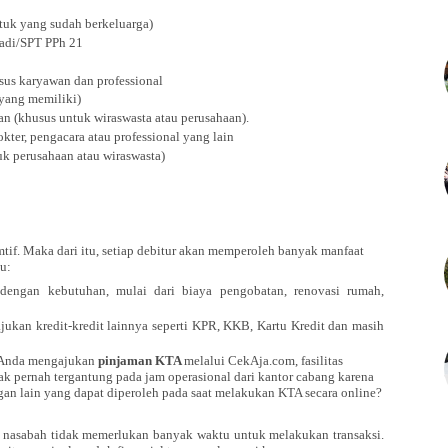
ntuk yang sudah berkeluarga)
adi/SPT PPh 21
usus karyawan dan professional
 yang memiliki)
n (khusus untuk wiraswasta atau perusahaan).
okter, pengacara atau professional yang lain
k perusahaan atau wiraswasta)
tif. Maka dari itu, setiap debitur akan memperoleh banyak manfaat
u:
i dengan kebutuhan, mulai dari biaya pengobatan, renovasi rumah,
jukan kredit-kredit lainnya seperti KPR, KKB, Kartu Kredit dan masih
a Anda mengajukan
pinjaman KTA
melalui CekAja.com, fasilitas
dak pernah tergantung pada jam operasional dari kantor cabang karena
ngan lain yang dapat diperoleh pada saat melakukan KTA secara online?
 nasabah tidak memerlukan banyak waktu untuk melakukan transaksi.