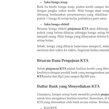
Suku bunga tetap
Baik itu kredit bunga tetap, plafon kredit sampai d
dengan jangka waktu kredit. Nilai bunga akan tet
dihitung berdasarkan persentasenya yang dikalika
pokok + bunga di setiap bulan jumlahnya pasti sama.
Suku bunga efektif
Besaran bunga efektif
pinjaman KTA
akan dihitung 
pokok yang belum dibayar, sehingga bunga setiap bu
menjadi utang. Nilai bunga yang dibayarkan debitur 
setiap bulan.
Sebab, bunga yang dibayar lama-lama mengecil, maka
menurun dari waktu ke waktu. Angsuran kedua umumnya
Besaran Dana Pengajuan KTA
Sebab
pinjaman KTA
adalah fasilitas kredit yang dib
kreditnya dengan produk bank yang menggunakan ja
KTA
mulai dari Rp5 juta sampai Rp300 juta.
Daftar Bank yang Menyediakan KTA
Umumnya, hampir setiap bank memiliki produk
pinj
untuk bisa mengakses fasilitas tersebut. Sementara, d
KTA yang ditawarkan oleh bank secara online. Beriku
KTA BTN