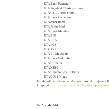
KTA Bank Permata
KTA Standard Chartered Bank
KTA CTBC Dana Cinta
KTA Bank Danamon
KTA Amar Bank
KTA Panin Bank
KTA Bank Mandiri
KTA BNI
KTA BCA
KTA DBS
KTA ANZ
KTA BII Maybank
KTA Bank Bukopin
KTA Citibank
KTA HSBC
KTA Commonwealth Bank
KTA CIMB Niaga
Itulah tadi penjelasan singkat soal produk Pinjaman 
kunjungi
https://www.cekaja.com/kredit-tanpa-agunan
By
Bocah Udik