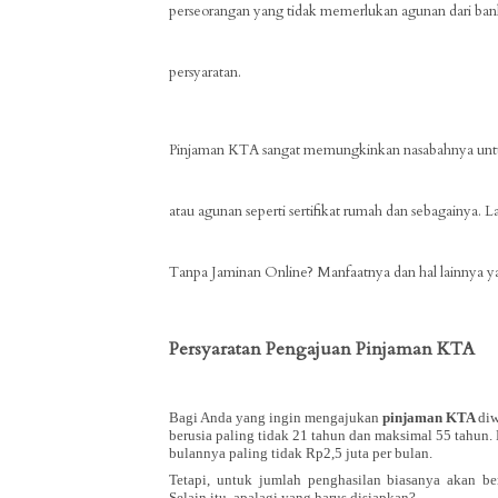
perseorangan yang tidak memerlukan agunan dari ba
persyaratan.
Pinjaman KTA
sangat memungkinkan nasabahnya unt
atau agunan seperti sertifikat rumah dan sebagainya. 
Tanpa Jaminan Online?
Manfaatnya dan hal lainnya y
Persyaratan Pengajuan Pinjaman KTA
Bagi Anda yang ingin mengajukan
pinjaman KTA
diw
berusia paling tidak 21 tahun dan maksimal 55 tahun.
bulannya paling tidak Rp2,5 juta per bulan.
Tetapi, untuk jumlah penghasilan biasanya akan be
Selain itu, apalagi yang harus disiapkan?